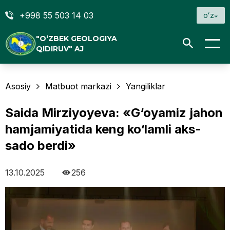
+998 55 503 14 03
oʻz
"O‘ZBEK GEOLOGIYA
QIDIRUV" AJ
Asosiy
Matbuot markazi
Yangiliklar
Saida Mirziyoyeva: «G‘oyamiz jahon
hamjamiyatida keng ko‘lamli aks-
sado berdi»
13.10.2025
256