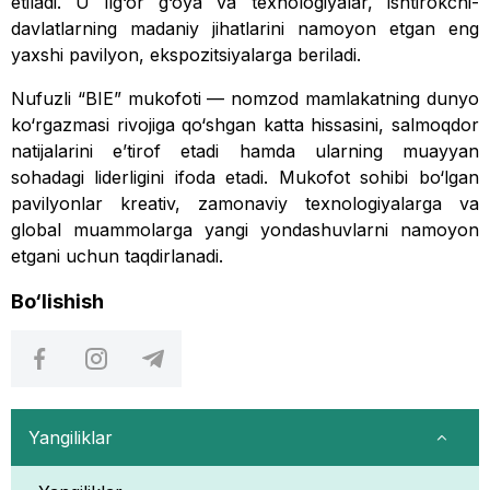
etiladi. U ilg‘or g‘oya va texnologiyalar, ishtirokchi-
davlatlarning madaniy jihatlarini namoyon etgan eng
yaxshi pavilyon, ekspozitsiyalarga beriladi.
Nufuzli “BIE” mukofoti — nomzod mamlakatning dunyo
ko‘rgazmasi rivojiga qo‘shgan katta hissasini, salmoqdor
natijalarini eʼtirof etadi hamda ularning muayyan
sohadagi liderligini ifoda etadi. Mukofot sohibi bo‘lgan
pavilyonlar kreativ, zamonaviy texnologiyalarga va
global muammolarga yangi yondashuvlarni namoyon
etgani uchun taqdirlanadi.
Bo‘lishish
Yangiliklar