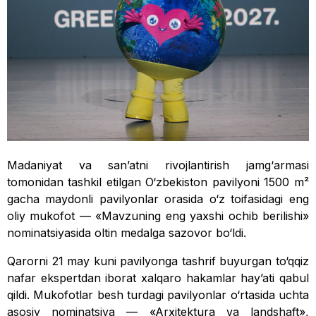
Madaniyat va sanʼatni rivojlantirish jamg‘armasi
tomonidan tashkil etilgan O‘zbekiston pavilyoni 1500 m²
gacha maydonli pavilyonlar orasida o‘z toifasidagi eng
oliy mukofot — «Mavzuning eng yaxshi ochib berilishi»
nominatsiyasida oltin medalga sazovor bo‘ldi.
Qarorni 21 may kuni pavilyonga tashrif buyurgan to‘qqiz
nafar ekspertdan iborat xalqaro hakamlar hayʼati qabul
qildi. Mukofotlar besh turdagi pavilyonlar o‘rtasida uchta
asosiy nominatsiya — «Arxitektura va landshaft»,