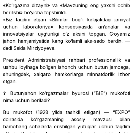
«Ko‘rgazma dizayni» va «Mavzuning eng yaxshi ochib
berilishi» bo‘yicha topshirildi.
«Biz taqdim etgan «Bilimlar bog‘i: kelajakdagi jamiyat
uchun laboratoriya» konsepsiyasida anʼanalar va
innovatsiyalar uyg‘unligi o‘z aksini topgan. G‘oyamiz
jahon hamjamiyatida keng ko‘lamli aks-sado berdi», —
dedi Saida Mirziyoyeva.
Prezident Administratsiyasi rahbari professionallik va
ushbu loyihaga bo‘lgan ishonch uchun butun jamoaga,
shuningdek, xalqaro hamkorlarga minnatdorlik izhor
etgan.
❓ Butunjahon ko‘rgazmalar byurosi (“BIE”) mukofoti
nima uchun beriladi?
Bu mukofot (1928 yilda tashkil etilgan) — “EXPO”
doirasida ko‘rgazmaning asosiy mavzusi bilan
hamohang sohalarda erishilgan yutuqlar uchun taqdim