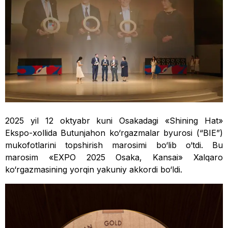
2025 yil 12 oktyabr kuni Osakadagi «Shining Hat»
Ekspo-xollida Butunjahon ko‘rgazmalar byurosi (“BIE”)
mukofotlarini topshirish marosimi bo‘lib o‘tdi. Bu
marosim «EXPO 2025 Osaka, Kansai» Xalqaro
ko‘rgazmasining yorqin yakuniy akkordi bo‘ldi.