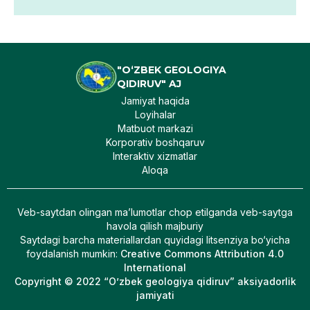
"O‘ZBEK GEOLOGIYA
QIDIRUV" AJ
Jamiyat haqida
Loyihalar
Matbuot markazi
Korporativ boshqaruv
Interaktiv xizmatlar
Aloqa
Veb-saytdan olingan maʼlumotlar chop etilganda veb-saytga
havola qilish majburiy
Saytdagi barcha materiallardan quyidagi litsenziya bo‘yicha
foydalanish mumkin
:
Creative Commons Attribution 4.0
International
Copyright © 2022 “O’zbek geologiya qidiruv” aksiyadorlik
jamiyati