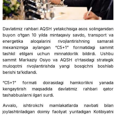
Davlatimiz rahbari AQSH yetakchisiga asos solinganidan
buyon o‘tgan 10 yilda mintaqaviy savdo, transport va
energetika aloqalarini rivojlantirishning samarali
mexanizmiga aylangan “C5+1” formatidagi sammit
tashkil etilgani uchun minnatdorlik bildirdi. Ushbu
sammit Markaziy Osiyo va AQSH o‘rtasidagi strategik
muloqotni rivojlantirishda yangi bosqichni boshlab
berishi ta’kidlandi.
“C5+1” formati doirasidagi hamkorlikni yanada
kengaytirish maqsadida davlatimiz rahbari qator
tashabbuslarni ilgari surdi.
Avvalo, ishtirokchi mamlakatlarda navbati bilan
joylashtiriladigan doimiy faoliyat yuritadigan Kotibiyatni