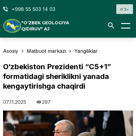
+998 55 503 14 03
oʻz
"O‘ZBEK GEOLOGIYA
QIDIRUV" AJ
Asosiy
Matbuot markazi
Yangiliklar
O‘zbekiston Prezidenti “C5+1”
formatidagi sheriklikni yanada
kengaytirishga chaqirdi
07.11.2025
297