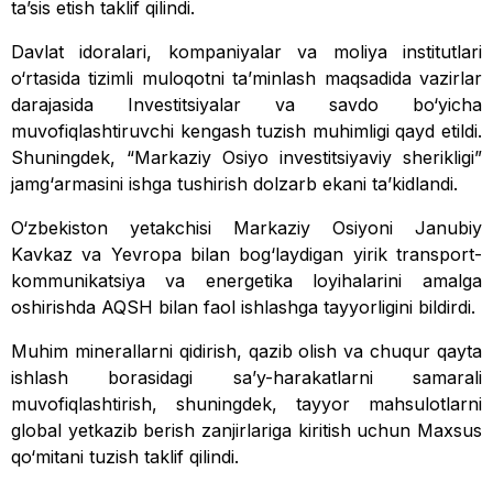
ta’sis etish taklif qilindi.
Davlat idoralari, kompaniyalar va moliya institutlari
o‘rtasida tizimli muloqotni ta’minlash maqsadida vazirlar
darajasida Investitsiyalar va savdo bo‘yicha
muvofiqlashtiruvchi kengash tuzish muhimligi qayd etildi.
Shuningdek, “Markaziy Osiyo investitsiyaviy sherikligi”
jamg‘armasini ishga tushirish dolzarb ekani ta’kidlandi.
O‘zbekiston yetakchisi Markaziy Osiyoni Janubiy
Kavkaz va Yevropa bilan bog‘laydigan yirik transport-
kommunikatsiya va energetika loyihalarini amalga
oshirishda AQSH bilan faol ishlashga tayyorligini bildirdi.
Muhim minerallarni qidirish, qazib olish va chuqur qayta
ishlash borasidagi sa’y-harakatlarni samarali
muvofiqlashtirish, shuningdek, tayyor mahsulotlarni
global yetkazib berish zanjirlariga kiritish uchun Maxsus
qo‘mitani tuzish taklif qilindi.