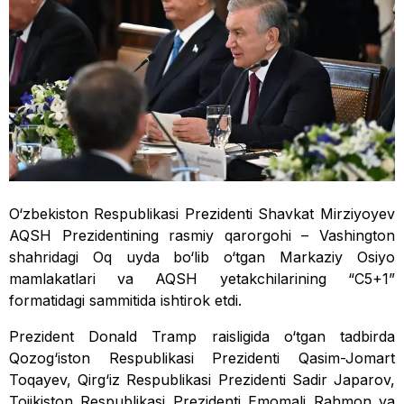
O‘zbekiston Respublikasi Prezidenti Shavkat Mirziyoyev
AQSH Prezidentining rasmiy qarorgohi – Vashington
shahridagi Oq uyda bo‘lib o‘tgan Markaziy Osiyo
mamlakatlari va AQSH yetakchilarining “C5+1”
formatidagi sammitida ishtirok etdi.
Prezident Donald Tramp raisligida o‘tgan tadbirda
Qozog‘iston Respublikasi Prezidenti Qasim-Jomart
Toqayev, Qirg‘iz Respublikasi Prezidenti Sadir Japarov,
Tojikiston Respublikasi Prezidenti Emomali Rahmon va